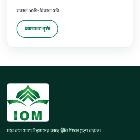
সকাল ১০টা–বিকাল ৫টা
যোগাযোগ পৃষ্ঠা
ঘরে বসে যোগ্য উস্তাযদের কাছে দ্বীনি শিক্ষা গ্রহণ করুন।