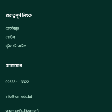
গুরুত্বপূর্ণ লিংক
কোর্সসমূহ
নোটিশ
স্টুডেন্ট পোর্টাল
যোগাযোগ
09638-113322
info@iom.edu.bd
সকাল ১০টা–বিকাল ৫টা