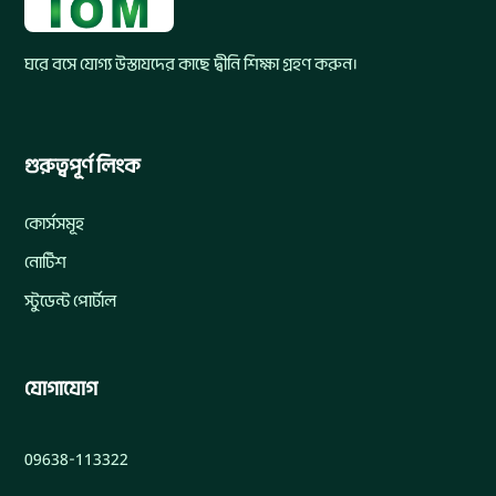
ঘরে বসে যোগ্য উস্তাযদের কাছে দ্বীনি শিক্ষা গ্রহণ করুন।
গুরুত্বপূর্ণ লিংক
কোর্সসমূহ
নোটিশ
স্টুডেন্ট পোর্টাল
যোগাযোগ
09638-113322