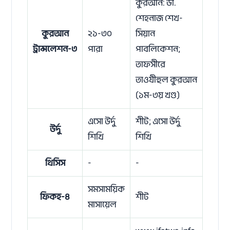
কুরআন: ডা.
শেহনাজ শেখ-
কুরআন
২১-৩০
সিয়ান
ট্রান্সলেশন-৩
পারা
পাবলিকেশন;
তাফসীরে
তাওযীহুল কুরআন
(১ম-৩য় খণ্ড)
এসো উর্দু
শীট; এসো উর্দু
উর্দু
শিখি
শিখি
থিসিস
-
-
সমসাময়িক
ফিকহ-৪
শীট
মাসায়েল