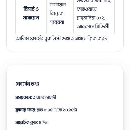
www.ifatwa.info,
মাসায়েল
রিসার্চ ও
ফাতওয়ায়ে
বিষয়ক
মাসায়েল
রাহমানিয়া ১+২,
গবেষনা
আহকামে যিন্দিগী
আলিম কোর্সের বুকলিস্ট দেখতে
এখানে ক্লিক করুন
কোর্সের তথ্য
সময়কাল:
৩ বছর মেয়াদী
ক্লাসের সময়:
রাত ৮.১৫ থেকে ১০.১৫টা
সাপ্তাহিক ক্লাস:
৪ দিন