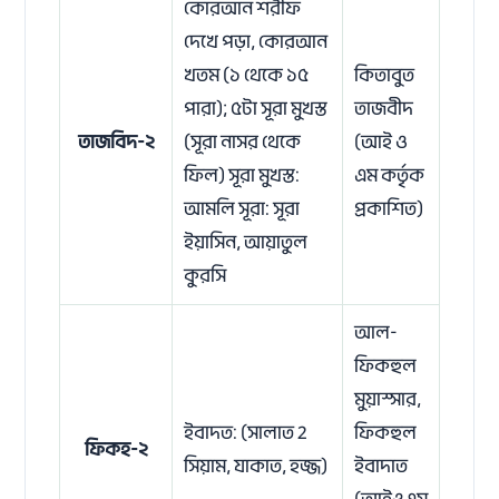
কোরআন শরীফ
দেখে পড়া, কোরআন
খতম (১ থেকে ১৫
কিতাবুত
পারা); ৫টা সূরা মুখস্ত
তাজবীদ
তাজবিদ-২
(সূরা নাসর থেকে
(আই ও
ফিল) সূরা মুখস্ত:
এম কর্তৃক
আমলি সূরা: সূরা
প্রকাশিত)
ইয়াসিন, আয়াতুল
কুরসি
আল-
ফিকহুল
মুয়াস্সার,
ইবাদত: (সালাত 2
ফিকহুল
ফিকহ-২
সিয়াম, যাকাত, হজ্জ)
ইবাদাত