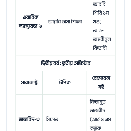
আরবি
শিখি ১ম
এরাবিক
আরবি ভাষা শিক্ষা
খণ্ড;
ল্যাঙ্গুয়েজ-১
আত-
তামরীনুল
কিতাবী
দ্বিতীয় বর্ষ : তৃতীয় সেমিস্টার
রেফারেন্স
সাবজেক্ট
টপিক
বই
কিতাবুত
তাজবীদ
তাজবিদ-৩
সিফাত
(আই ও এম
কর্তৃক