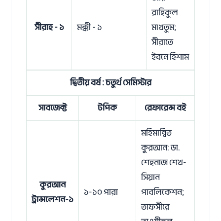
রাহিকুল
সীরাহ - ১
মক্কী - ১
মাখতুম;
সীরাতে
ইবনে হিশাম
দ্বিতীয় বর্ষ : চতুর্থ সেমিস্টার
সাবজেক্ট
টপিক
রেফারেন্স বই
মহিমান্বিত
কুরআন: ডা.
শেহনাজ শেখ-
সিয়ান
কুরআন
১-১০ পারা
পাবলিকেশন;
ট্রান্সলেশন-১
তাফসীরে