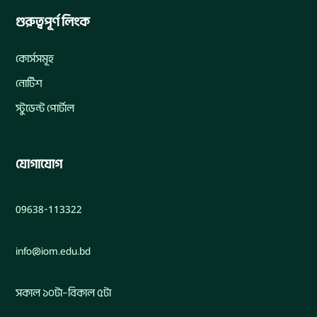
গুরুত্বপূর্ণ লিংক
কোর্সসমূহ
নোটিশ
স্টুডেন্ট পোর্টাল
যোগাযোগ
09638-113322
info@iom.edu.bd
সকাল ১০টা–বিকাল ৫টা