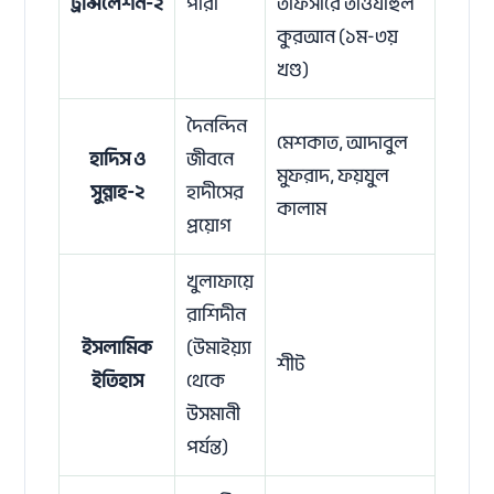
ট্রান্সলেশন-২
পারা
তাফসীরে তাওযীহুল
কুরআন (১ম-৩য়
খণ্ড)
দৈনন্দিন
মেশকাত, আদাবুল
হাদিস ও
জীবনে
মুফরাদ, ফয়যুল
সুন্নাহ-২
হাদীসের
কালাম
প্রয়োগ
খুলাফায়ে
রাশিদীন
ইসলামিক
(উমাইয়্যা
শীট
ইতিহাস
থেকে
উসমানী
পর্যন্ত)