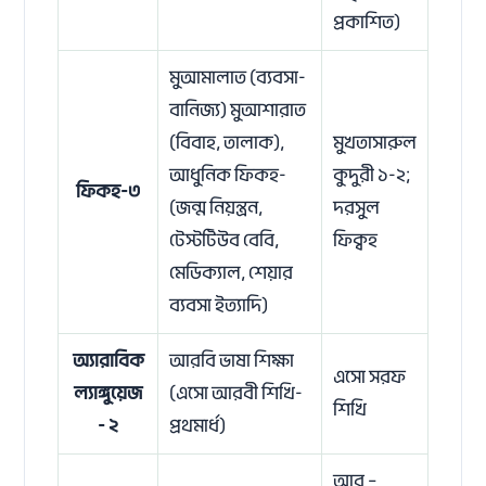
প্রকাশিত)
মুআমালাত (ব্যবসা-
বানিজ্য) মুআশারাত
(বিবাহ, তালাক),
মুখতাসারুল
আধুনিক ফিকহ-
কুদুরী ১-২;
ফিকহ-৩
(জন্ম নিয়ন্ত্রন,
দরসুল
টেস্টটিউব বেবি,
ফিক্বহ
মেডিক্যাল, শেয়ার
ব্যবসা ইত্যাদি)
অ্যারাবিক
আরবি ভাষা শিক্ষা
এসো সরফ
ল্যাঙ্গুয়েজ
(এসো আরবী শিখি-
শিখি
- ২
প্রথমার্ধ)
আর –