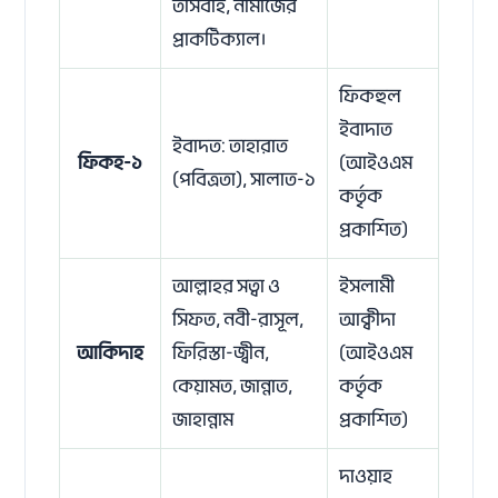
তাসবীহ, নামাজের
প্রাকটিক্যাল।
ফিকহুল
ইবাদাত
ইবাদত: তাহারাত
ফিকহ-১
(আইওএম
(পবিত্রতা), সালাত-১
কর্তৃক
প্রকাশিত)
আল্লাহর সত্বা ও
ইসলামী
সিফত, নবী-রাসূল,
আক্বীদা
আকিদাহ
ফিরিস্তা-জ্বীন,
(আইওএম
কেয়ামত, জান্নাত,
কর্তৃক
জাহান্নাম
প্রকাশিত)
দাওয়াহ