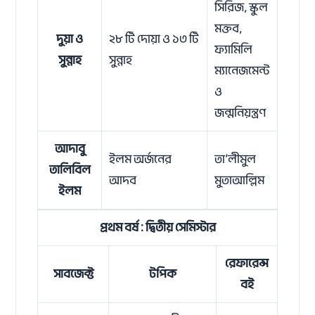
সিরিজ, স্কুল
মক্তব,
দুয়া ও
২৮ টি দোয়া ও ১৩ টি
ফ্যামিলি
সুন্নাহ
সুন্নাহ
ম্যানেজমেন্ট
ও
জন্মনিয়ন্ত্রণ
আদাবু
ইলম অর্জনের
তা’লীমুল
তালিবিল
আদব
মুতাআল্লিম
ইলম
প্রথম বর্ষ : দ্বিতীয় সেমিস্টার
রেফারেন্স
সাবজেক্ট
টপিক
বই