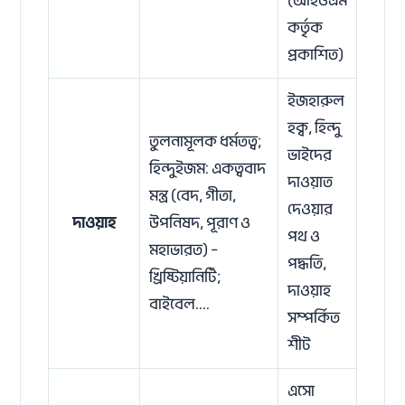
(আইওএম
কর্তৃক
প্রকাশিত)
ইজহারুল
হক্ব, হিন্দু
তুলনামূলক ধর্মতত্ব;
ভাইদের
হিন্দুইজম: একত্ববাদ
দাওয়াত
মন্ত্র (বেদ, গীতা,
দেওয়ার
দাওয়াহ
উপনিষদ, পূরাণ ও
পথ ও
মহাভারত) –
পদ্ধতি,
খ্রিষ্টিয়ানিটি;
দাওয়াহ
বাইবেল....
সম্পর্কিত
শীট
এসো