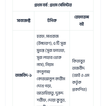
প্রথম বর্ষ : প্রথম সেমিস্টার
রেফারেন্স
সাবজেক্ট
টপিক
বই
হরফ, মাখরাজ
(উচ্চারণ), ৫ টি সূরা
মুখস্ত (সূরা ফাতেহা,
সূরা লাহাব থেকে
কিতাবুত
নাস), নিয়ম
তাজবীদ
কানুনসহ
তাজবিদ-১
(আই ও এম
কোরআনুল কারীম
কর্তৃক
দেখে পড়া,
প্রকাশিত)
আত্তাহিয়াতু, দুরুদ
শরীফ, দোয়া কুনুত,