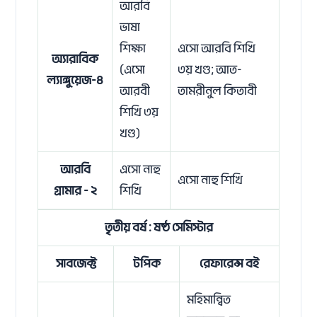
আরবি
ভাষা
শিক্ষা
এসো আরবি শিখি
অ্যারাবিক
(এসো
৩য় খণ্ড; আত-
ল্যাঙ্গুয়েজ-৪
আরবী
তামরীনুল কিতাবী
শিখি ৩য়
খণ্ড)
আরবি
এসো নাহু
এসো নাহু শিখি
গ্রামার - ২
শিখি
তৃতীয় বর্ষ : ষষ্ঠ সেমিস্টার
সাবজেক্ট
টপিক
রেফারেন্স বই
মহিমান্বিত