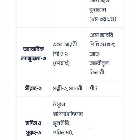
তাওযীহুল
কুরআন
(১ম-৩য় খণ্ড)
এসো আরবি
এসো আরবী
শিখি ২য় খণ্ড;
অ্যারাবিক
শিখি-২
আত-
ল্যাঙ্গুয়েজ-৩
(শেষার্ধ)
তামরীনুল
কিতাবী
সীরাহ-২
মক্কী-২, মাদানী
শীট
উসূলে
হাদিস(হাদিসের
হাদিস ও
মূলনীতি,
-
সুন্নাহ-১
পরিভাষা),