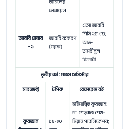
আমলের
ফাযায়েল
এসো আরবি
শিখি ২য় খণ্ড;
আরবি গ্রামার
আরবি ব্যকরণ
আত-
- ১
(সরফ)
তামরীনুল
কিতাবী
তৃতীয় বর্ষ : পঞ্চম সেমিস্টার
সাবজেক্ট
টপিক
রেফারেন্স বই
মহিমান্বিত কুরআন:
ডা. শেহনাজ শেখ-
কুরআন
১১-২০
সিয়ান পাবলিকেশন;