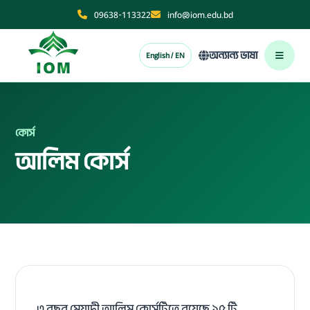
09638-113322
info@iom.edu.bd
অন্যান্য ভাষা
English / EN
কোর্স
আলিম কোর্স
৩ বছর মেয়াদী আলিম কোর্সটিতে রয়েছে ১৫ টি