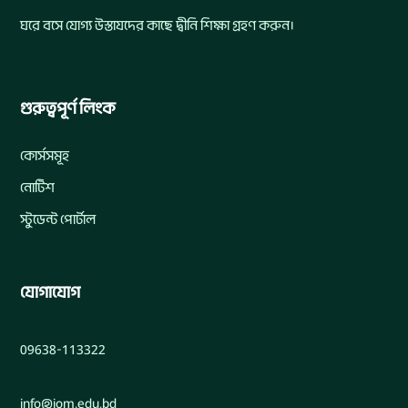
ঘরে বসে যোগ্য উস্তাযদের কাছে দ্বীনি শিক্ষা গ্রহণ করুন।
গুরুত্বপূর্ণ লিংক
কোর্সসমূহ
নোটিশ
স্টুডেন্ট পোর্টাল
যোগাযোগ
09638-113322
info@iom.edu.bd