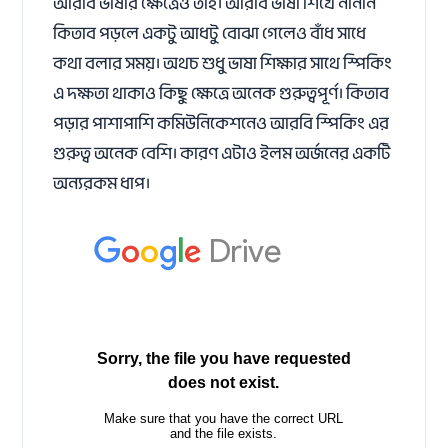
আরবি ভাষার ক্ষেত্রেও তাই। আরবি ভাষা শিখে নানান
কিতাব পড়লে একটু আধটু বোঝা গেলেও বাঁধ সাধে
কথা বলার সময়। অথচ শুধু ভাষা শিক্ষার সাথে স্পিকিং
এ দক্ষতা থাকাও কিছু ক্ষেত্রে অনেক গুরুত্বপূর্ণ। কিতাব
পড়ার পাশাপাশি কমিউনিকেশনেও আরবি স্পিকিং এর
গুরুত্ব অনেক বেশি। কারণ এটাও ইলম অর্জনের একটি
অন্যরকম ধাপ।