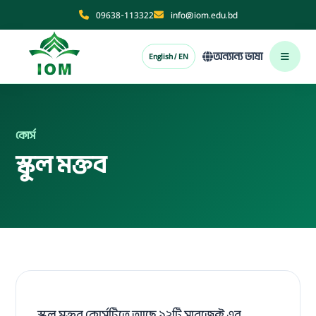
09638-113322
info@iom.edu.bd
অন্যান্য ভাষা
English / EN
কোর্স
স্কুল মক্তব
স্কুল মক্তব কোর্সটিতে আছে ১২টি সাবজেক্ট এর