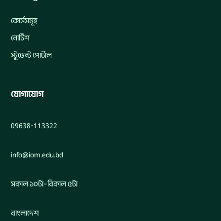
কোর্সসমূহ
নোটিশ
স্টুডেন্ট পোর্টাল
যোগাযোগ
09638-113322
info@iom.edu.bd
সকাল ১০টা–বিকাল ৫টা
বাংলাদেশ