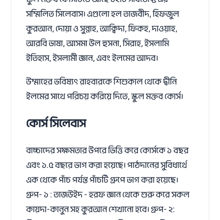
সম্মিলিত সিলেবাস। এগুলো হল তাজবীদ, হিফজুল
কুরআন, দোয়া ও সুন্নাহ, আক্বিদা, ফিকহ, দাওয়াহ,
আরবি ভাষা, আসমা উল হুসনা, সিরাহ, ইসলামি
ইতিহাস, ইসলামী জ্ঞান, এবং ইলমের আদব।
উম্মাহের ভবিষ্যৎ রাহবারকে শিশুকাল থেকে দ্বীনি
ইলমের সাথে পরিচয় করিয়ে দিতে, স্কুল মক্তব কোর্স।
কোর্স সিলেবাস
বাচ্চাদের সক্ষমতার উপরে ভিত্তি করে কোর্সকে ১ বছর
এবং ১.৫ বছরে ভাগ করা হয়েছে। পাঠদানের সুবিধার্থে
এক থেকে পাঁচ পর্যন্ত পাঁচটি গ্রুপে ভাগ করা হয়েছে।
গ্রুপ- ১ : তাজউইদ - হরফ জ্ঞান থেকে শুরু করে সকল
কায়দা-কানুন সহ কুরআন শেখানো হবে। গ্রুপ- ২: