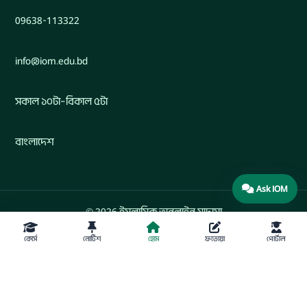
09638-113322
info@iom.edu.bd
সকাল ১০টা–বিকাল ৫টা
বাংলাদেশ
Ask IOM
© 2026 ইসলামিক অনলাইন মাদ্রাসা
কোর্স
নোটিশ
হোম
ফতোয়া
পোর্টাল
Developed by Engr. Maw. Khandaker Marsus