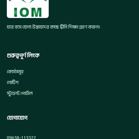
ঘরে বসে যোগ্য উস্তাযদের কাছে দ্বীনি শিক্ষা গ্রহণ করুন।
গুরুত্বপূর্ণ লিংক
কোর্সসমূহ
নোটিশ
স্টুডেন্ট পোর্টাল
যোগাযোগ
09638-113322