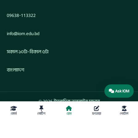
09638-113322
info@iom.edu.bd
সকাল ১০টা–বিকাল ৫টা
বাংলাদেশ
Ask IOM
© 2026 ইসলামিক অনলাইন মাদ্রাসা
কোর্স
নোটিশ
হোম
ফতোয়া
পোর্টাল
Developed by Engr. Maw. Khandaker Marsus