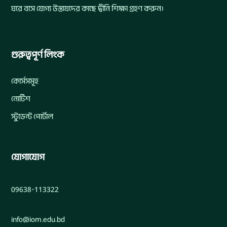
ঘরে বসে যোগ্য উস্তাযদের কাছে দ্বীনি শিক্ষা গ্রহণ করুন।
গুরুত্বপূর্ণ লিংক
কোর্সসমূহ
নোটিশ
স্টুডেন্ট পোর্টাল
যোগাযোগ
09638-113322
info@iom.edu.bd