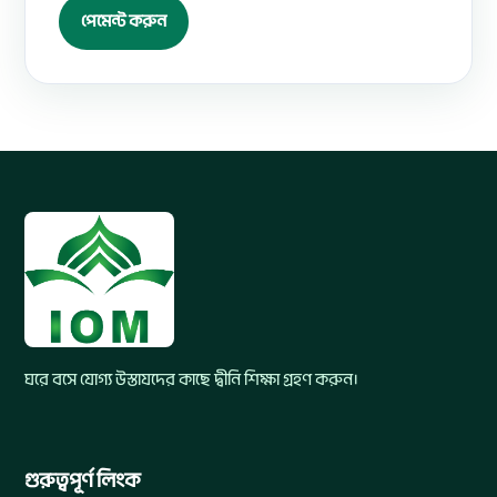
পেমেন্ট করুন
ঘরে বসে যোগ্য উস্তাযদের কাছে দ্বীনি শিক্ষা গ্রহণ করুন।
গুরুত্বপূর্ণ লিংক