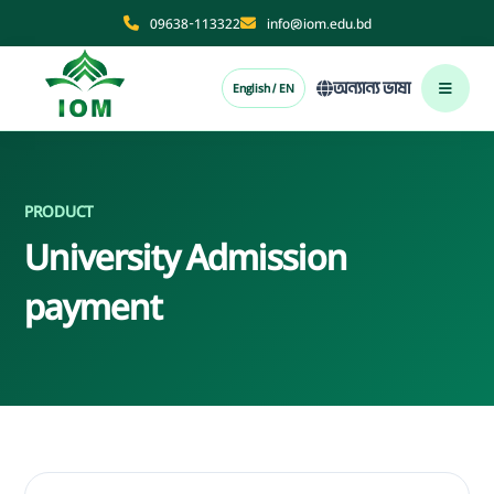
09638-113322
info@iom.edu.bd
অন্যান্য ভাষা
English / EN
PRODUCT
University Admission
payment