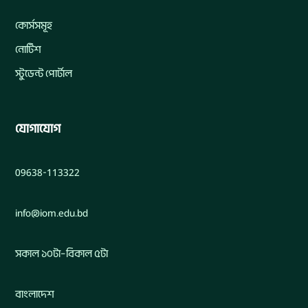
কোর্সসমূহ
নোটিশ
স্টুডেন্ট পোর্টাল
যোগাযোগ
09638-113322
info@iom.edu.bd
সকাল ১০টা–বিকাল ৫টা
বাংলাদেশ