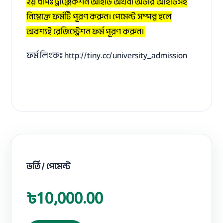
২য় ধাপঃ ট্রাঞ্জেকশন আইডি অথবা অর্ডার আইডিসহ
নিম্নোক্ত ফর্মটি পূরণ করুন। পেমেন্ট সম্পন্ন হলে
অবশ্যই রেজিস্ট্রেশন ফর্ম পূরণ করুন।
ফর্ম লিংকঃ
http://tiny.cc/university_admission
ভর্তি / পেমেন্ট
৳10,000.00