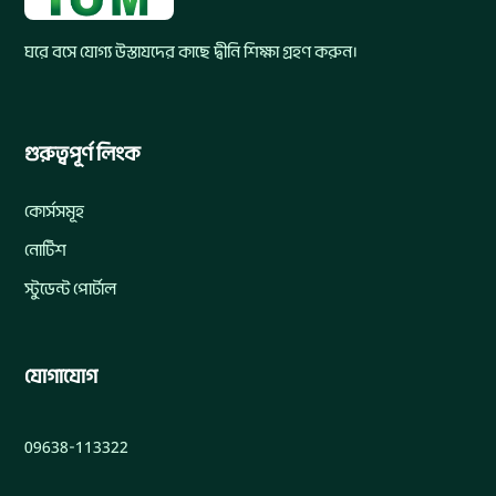
ঘরে বসে যোগ্য উস্তাযদের কাছে দ্বীনি শিক্ষা গ্রহণ করুন।
গুরুত্বপূর্ণ লিংক
কোর্সসমূহ
নোটিশ
স্টুডেন্ট পোর্টাল
যোগাযোগ
09638-113322