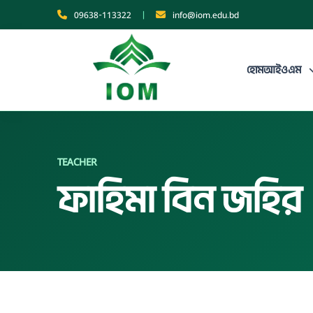
09638-113322
|
info@iom.edu.bd
হোম
আইওএম
TEACHER
ফাহিমা বিন জহির