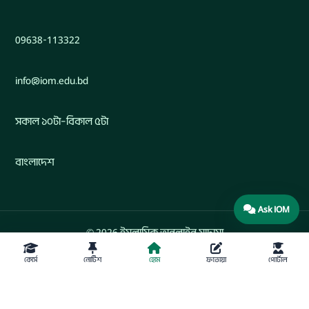
09638-113322
info@iom.edu.bd
সকাল ১০টা–বিকাল ৫টা
বাংলাদেশ
Ask IOM
© 2026 ইসলামিক অনলাইন মাদ্রাসা
কোর্স
নোটিশ
হোম
ফতোয়া
পোর্টাল
Developed by Engr. Maw. Khandaker Marsus