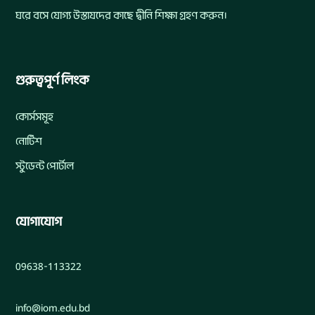
ঘরে বসে যোগ্য উস্তাযদের কাছে দ্বীনি শিক্ষা গ্রহণ করুন।
গুরুত্বপূর্ণ লিংক
কোর্সসমূহ
নোটিশ
স্টুডেন্ট পোর্টাল
যোগাযোগ
09638-113322
info@iom.edu.bd