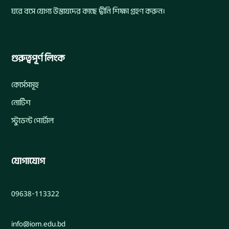
ঘরে বসে যোগ্য উস্তাযদের কাছে দ্বীনি শিক্ষা গ্রহণ করুন।
গুরুত্বপূর্ণ লিংক
কোর্সসমূহ
নোটিশ
স্টুডেন্ট পোর্টাল
যোগাযোগ
09638-113322
info@iom.edu.bd