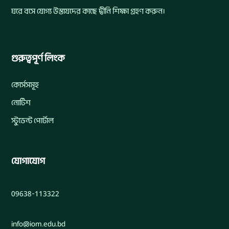
ঘরে বসে যোগ্য উস্তাযদের কাছে দ্বীনি শিক্ষা গ্রহণ করুন।
গুরুত্বপূর্ণ লিংক
কোর্সসমূহ
নোটিশ
স্টুডেন্ট পোর্টাল
যোগাযোগ
09638-113322
info@iom.edu.bd