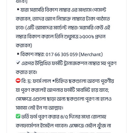
যাবে।]
যারা সরাসরি বিকাশ নাম্বার এর মাধ্যমে পেমেন্ট
করবেন, তাদের আগে নিম্নোক্ত নাম্বারে টাকা পাঠাতে
হবে। (এটি আমাদের মার্চেন্ট নম্বর। সরাসরি কেউ এই
নম্বরে বিকাশ করলে তিনি শুধুমাত্র ১৫০০৳ প্রদান
করবেন)
বিকাশ নম্বর: 017 66 305 059 (Merchant)
এরপর উল্লিখিত ফর্মটি ট্রানজেকশন নাম্বার সহ পূরণ
করতে হবে।
বি: দ্র: ফর্মে লাল *চিহ্নিত ছকগুলো অবশ্য পূরণীয়
যা পূরণ করলেই আপনার ফর্মটি সাবমিট হয়ে যাবে;
সেক্ষেত্রে এগুলো ছাড়া অন্য ছকগুলো পূরণ না হলেও
সমস্যা নেই ইন শা আল্লাহ।
ভর্তি ফর্ম পূরণ করার ৪/৫ দিনের মধ্যে রোলসহ
কনফার্মেশন ইমেইল পাবেন। এক্ষেত্রে৷ মেইল খুঁজে না