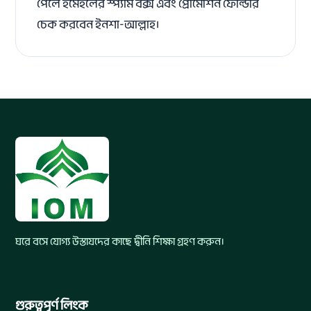
পেলে ইমেইলের স্প্যাম বক্স এবং প্রোমোশন ফোল্ডার
চেক করবেন ইনশা-আল্লাহ।
ঘরে বসে যোগ্য উস্তাযদের কাছে দ্বীনি শিক্ষা গ্রহণ করুন।
গুরুত্বপূর্ণ লিংক