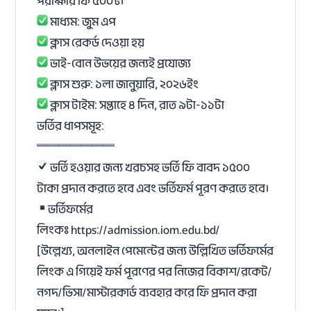
পরীক্ষার ফি ৫০০৳।
মাধ্যম: জুম এপ
ক্লাস রেকর্ড দেওয়া হয়
ভাই-বোন উভয়ের জন্যই প্রযোজ্য
ক্লাস শুরু: ১লা জানুয়ারি, ২০২৬ইং
ক্লাস টাইম: সপ্তাহে ৪ দিন, রাত ৯টা-১১টা
ভর্তির ধাপসমূহ:
ভর্তি হওয়ার জন্য খরচসহ ভর্তি ফি বাবদ ১৫০০
টাকা প্রদান করতে হবে এবং ভর্তিফর্ম পূরণ করতে হবে।
ভর্তিফর্মের
লিংকঃ
https://admission.iom.edu.bd/
[উল্লেখ্য, অনলাইন পেমেন্টের জন্য উল্লিখিত ভর্তিফর্মের
লিংক এ গিয়েই ফর্ম পূরণের পর নিজের বিকাশ/রকেট/
নগদ/ভিসা/মাস্টারকার্ড ব্যবহার করে ফি প্রদান করা