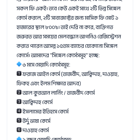
সকল ফি একই। তবে কেউ একই সাথে ২টি ভিন্ন সিঙ্গেল
কোর্স করলে, ২টি সাবজেক্টের জন্য মাসিক ফি মোট ১
হাজারের স্থলে ৮০০৳। তাই দেরি না করে, ব্যক্তিগত
জরুরত আর সময়ের মেলবন্ধনে আপনিও রেজিস্ট্রেশন
করতে পারেন আসন্ন ১৫তম ব্যাচের যেকোনো সিঙ্গেল
কোর্সে। আমাদের "সিঙ্গেল কোর্সসমূহ" হচ্ছে:
৬ মাস মেয়াদি কোর্সসমূহ:
ফরজে আইন কোর্স (তাজবীদ, আক্বিদাহ, দাওয়াহ,
ফিকহ এবং ইলম শিক্ষার আদব)
আল কুরআন লার্নিং / তাজবীদ কোর্স
আক্বিদাহ কোর্স
ইসলামের ইতিহাস কোর্স
উর্দু ভাষা কোর্স
দাওয়াহ কোর্স
১ বছর মেয়াদি কোর্সসমূহ: