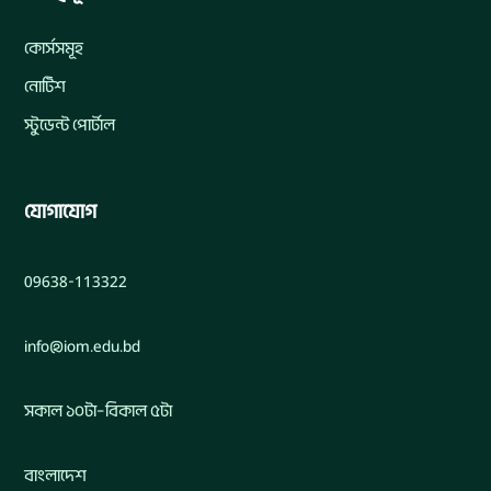
কোর্সসমূহ
নোটিশ
স্টুডেন্ট পোর্টাল
যোগাযোগ
09638-113322
info@iom.edu.bd
সকাল ১০টা–বিকাল ৫টা
বাংলাদেশ