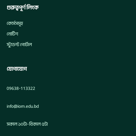
গুরুত্বপূর্ণ লিংক
কোর্সসমূহ
নোটিশ
স্টুডেন্ট পোর্টাল
যোগাযোগ
09638-113322
info@iom.edu.bd
সকাল ১০টা–বিকাল ৫টা